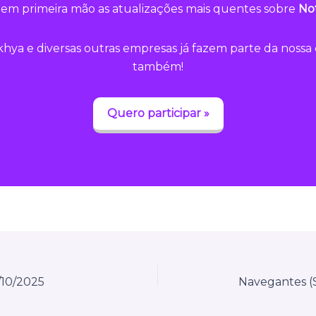
em primeira mão as atualizações mais quentes sobre
Not
hya e diversas outras empresas já fazem parte da noss
também!
Quero participar »
/10/2025