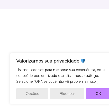
Valorizamos sua privacidade
Nota Gateway - Feito com
em Belo Horizonte
Usamos cookies para melhorar sua experiência, exibir
conteúdo personalizado e analisar nosso tráfego.
Nota Gateway — 2011 - 2025 © Todos os direito
Selecione “OK”, se você não vê problema nisso :)
NOTA GATEWAY DESENVOLVIMENTO DE SOF
CNPJ 57.743.975/0001-27
Opções
Bloquear
OK
AV. GETULIO VARGAS 671 - SL500, SAVASSI, 30