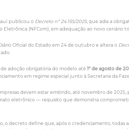
iauí publicou o
Decreto nº 24.155/2025
, que adia a obrig
o Eletrônica (NFCom), em adequação ao novo cenário tri
Diário Oficial do Estado em 24 de outubro e altera o
Decr
tado.
 de adoção obrigatória do modelo até
1º de agosto de 2
enciamento em regime especial junto à Secretaria da Faze
s empresas devem estar emitindo, até novembro de 2025,
mato eletrônico — requisito que demonstra comprometi
, o decreto define que, após o credenciamento, todas as 