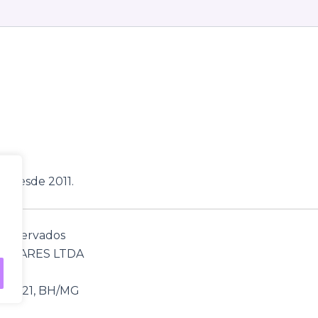
, desde 2011.
s reservados
TWARES LTDA
112-021, BH/MG