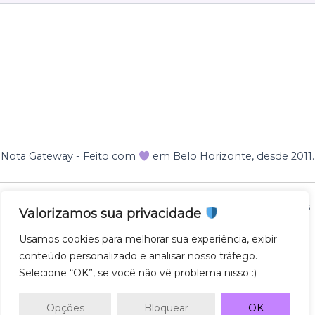
Nota Gateway - Feito com
em Belo Horizonte, desde 2011.
Nota Gateway — 2011 - 2025 © Todos os direitos reservados
Valorizamos sua privacidade
NOTA GATEWAY DESENVOLVIMENTO DE SOFTWARES
Usamos cookies para melhorar sua experiência, exibir
LTDA
conteúdo personalizado e analisar nosso tráfego.
CNPJ 57.743.975/0001-27
Selecione “OK”, se você não vê problema nisso :)
AV. GETULIO VARGAS 671 - SL500, SAVASSI, 30112-021,
BH/MG
Opções
Bloquear
OK