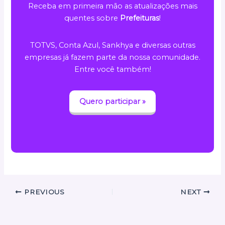
Receba em primeira mão as atualizações mais
quentes sobre
Prefeituras
!
TOTVS, Conta Azul, Sankhya e diversas outras
empresas já fazem parte da nossa comunidade.
Entre você também!
Quero participar »
PREVIOUS
NEXT