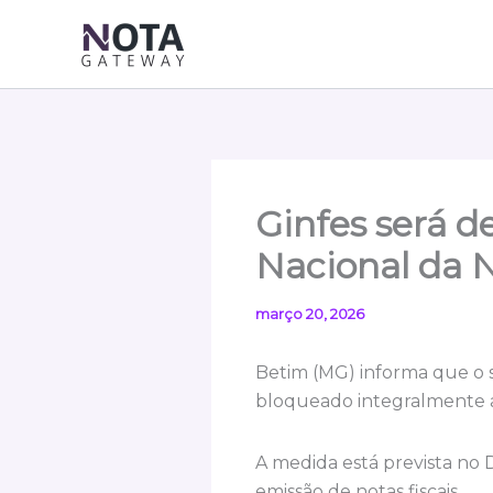
Ir
para
o
conteúdo
Ginfes será 
Nacional da N
março 20, 2026
Betim (MG) informa que o si
bloqueado integralmente a
A medida está prevista no D
emissão de notas fiscais.