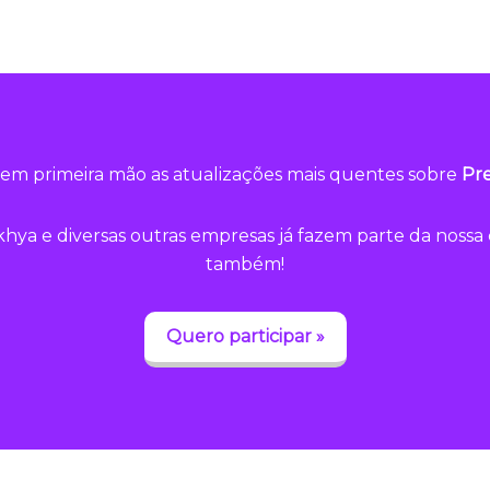
em primeira mão as atualizações mais quentes sobre
Pre
hya e diversas outras empresas já fazem parte da noss
também!
Quero participar »