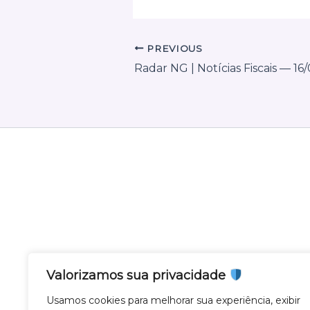
PREVIOUS
Radar NG | Notícias Fiscais — 16
Valorizamos sua privacidade
Nota Gateway - Feito com
em Belo Horizonte
Usamos cookies para melhorar sua experiência, exibir