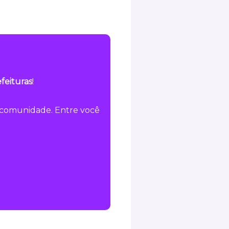
feituras
!
a comunidade. Entre você