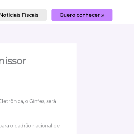
Notíciais Fiscais
Quero conhecer »
missor
etrônica, o Ginfes, será
para o padrão nacional de