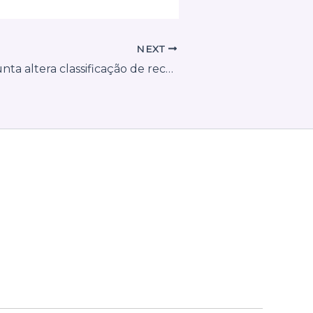
NEXT
Portaria conjunta altera classificação de receitas e antecipa efeitos da reforma tributária para 2026