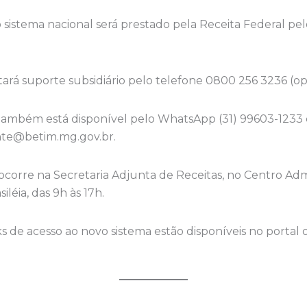
o sistema nacional será prestado pela Receita Federal pe
ará suporte subsidiário pelo telefone 0800 256 3236 (opçã
ambém está disponível pelo WhatsApp (31) 99603-1233 e
inte@betim.mg.gov.br
.
corre na Secretaria Adjunta de Receitas, no Centro Admin
iléia, das 9h às 17h.
s de acesso ao novo sistema estão disponíveis no portal o