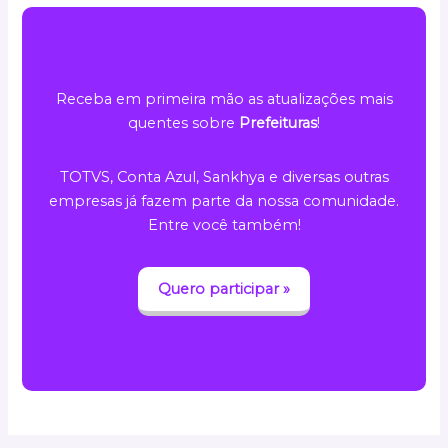
Receba em primeira mão as atualizações mais
quentes sobre
Prefeituras
!
TOTVS, Conta Azul, Sankhya e diversas outras
empresas já fazem parte da nossa comunidade.
Entre você também!
Quero participar »