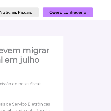
Notíciais Fiscais
Quero conhecer »
devem migrar
l em julho
ssão de notas fiscais
is de Serviço Eletrônicas
sponibilizada pela Receita