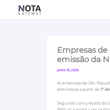
Ir
para
o
conteúdo
Empresas de 
emissão da N
junho 16, 2026
As empresas de São Miguel 
eletrônicas a partir de
1º d
Segundo comunicado da Secr
(NFS-e) passará a ser reali