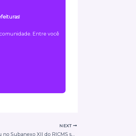
feituras
!
a comunidade. Entre você
NEXT
O que mudou no Subanexo XII do RICMS sobre NF-e, NFC-e, produtores rurais e registros dos Correios