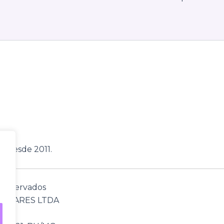
, desde 2011.
s reservados
TWARES LTDA