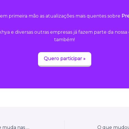
em primeira mão as atualizações mais quentes sobre
Pre
hya e diversas outras empresas já fazem parte da noss
também!
Quero participar »
Entenda a DC-e e a DACE: o que muda nas obrigações acessórias do ICMS