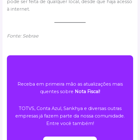
pode ser feita de qualquer local, desde que haja acesso
à internet.
Fonte: Sebrae
Receba em primeira mão as atualizações mais
quentes sobre
Nota Fiscal
!
TOTVS, Conta Azul, Sankhya e diversas outras
empresas já fazem parte da nossa comunidade.
Entre você também!