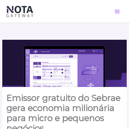
Ir
para
o
conteúdo
Emissor gratuito do Sebrae
gera economia milionária
para micro e pequenos
negócios