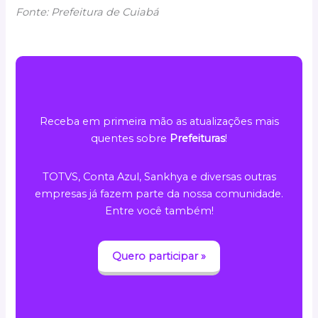
Fonte: Prefeitura de Cuiabá
Receba em primeira mão as atualizações mais
quentes sobre
Prefeituras
!
TOTVS, Conta Azul, Sankhya e diversas outras
empresas já fazem parte da nossa comunidade.
Entre você também!
Quero participar »