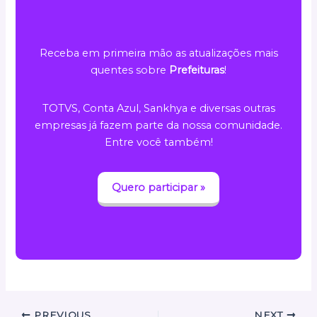
Receba em primeira mão as atualizações mais
quentes sobre
Prefeituras
!
TOTVS, Conta Azul, Sankhya e diversas outras
empresas já fazem parte da nossa comunidade.
Entre você também!
Quero participar »
PREVIOUS
NEXT