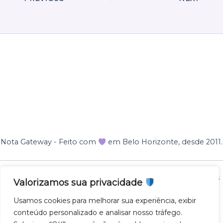
Nota Gateway - Feito com
em Belo Horizonte, desde 2011.
Nota Gateway — 2011 - 2025 © Todos os direitos reservados
Valorizamos sua privacidade
NOTA GATEWAY DESENVOLVIMENTO DE SOFTWARES
Usamos cookies para melhorar sua experiência, exibir
LTDA
conteúdo personalizado e analisar nosso tráfego.
CNPJ 57.743.975/0001-27