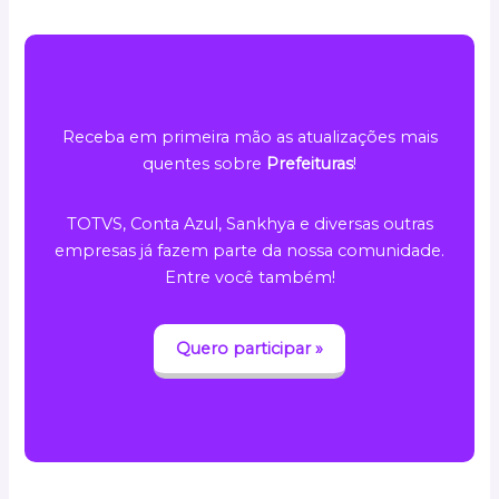
Receba em primeira mão as atualizações mais
quentes sobre
Prefeituras
!
TOTVS, Conta Azul, Sankhya e diversas outras
empresas já fazem parte da nossa comunidade.
Entre você também!
Quero participar »