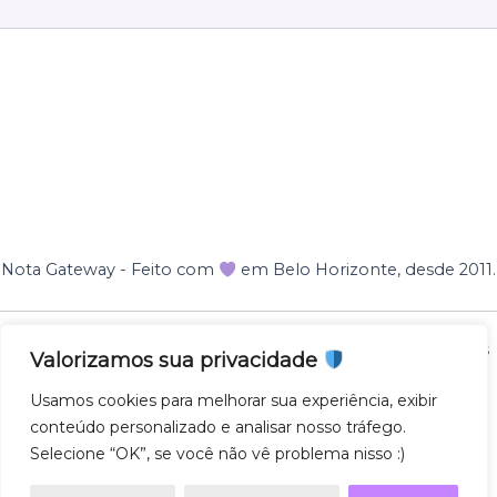
Nota Gateway - Feito com
em Belo Horizonte, desde 2011.
Nota Gateway — 2011 - 2025 © Todos os direitos reservados
Valorizamos sua privacidade
NOTA GATEWAY DESENVOLVIMENTO DE SOFTWARES
Usamos cookies para melhorar sua experiência, exibir
LTDA
conteúdo personalizado e analisar nosso tráfego.
CNPJ 57.743.975/0001-27
Selecione “OK”, se você não vê problema nisso :)
AV. GETULIO VARGAS 671 - SL500, SAVASSI, 30112-021,
BH/MG