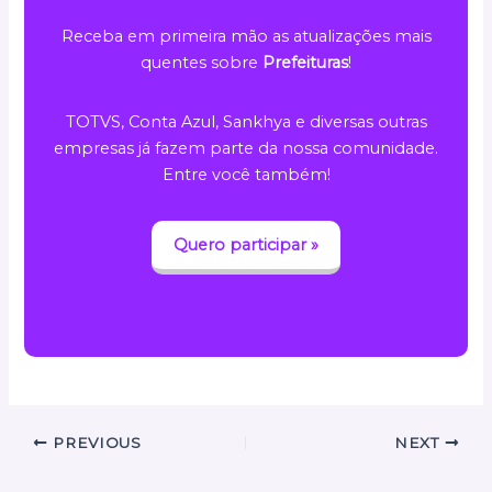
Receba em primeira mão as atualizações mais
quentes sobre
Prefeituras
!
TOTVS, Conta Azul, Sankhya e diversas outras
empresas já fazem parte da nossa comunidade.
Entre você também!
Quero participar »
PREVIOUS
NEXT