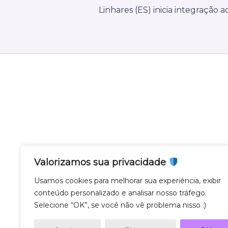
Valorizamos sua privacidade
Nota Gateway - Feito com
em Belo Horizonte
Usamos cookies para melhorar sua experiência, exibir
conteúdo personalizado e analisar nosso tráfego.
Nota Gateway — 2011 - 2025 © Todos os direito
Selecione “OK”, se você não vê problema nisso :)
NOTA GATEWAY DESENVOLVIMENTO DE SOF