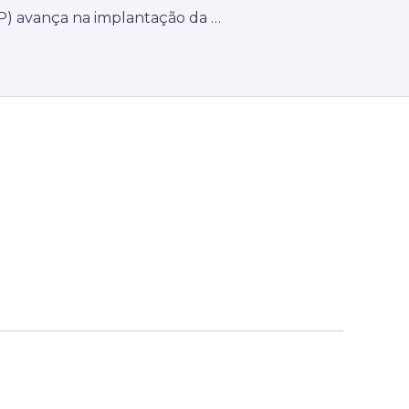
Indaiatuba (SP) avança na implantação da NFS-e Nacional e orienta contribuintes