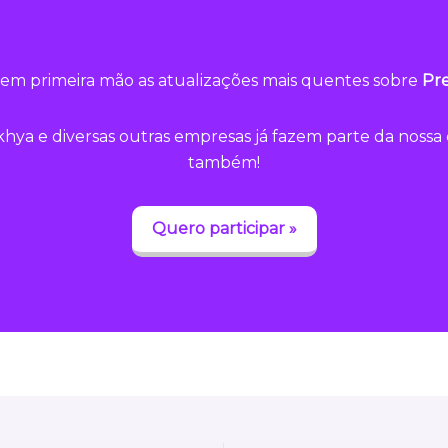
em primeira mão as atualizações mais quentes sobre
Pre
hya e diversas outras empresas já fazem parte da noss
também!
Quero participar »