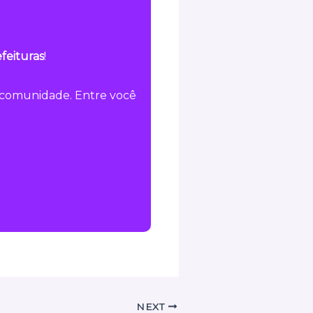
feituras
!
a comunidade. Entre você
NEXT