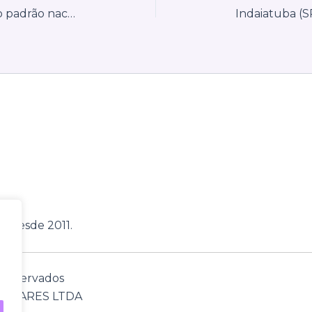
Linhares (ES) inicia integração ao padrão nacional da NFS-e sem impacto imediato aos contribuintes
, desde 2011.
s reservados
TWARES LTDA