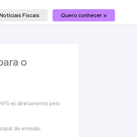
Notíciais Fiscais
Quero conhecer »
para o
 (NFS-e) diretamente pelo
icipal de emissão.