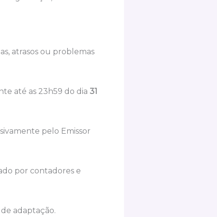
has, atrasos ou problemas
nte até as 23h59 do dia
31
usivamente pelo Emissor
zado por contadores e
e de adaptação.