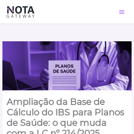
Ir
para
o
conteúdo
Ampliação da Base de
Cálculo do IBS para Planos
de Saúde: o que muda
com a LC nº 214/2025