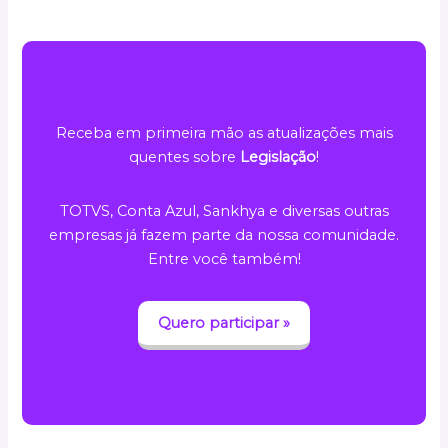
Receba em primeira mão as atualizações mais
quentes sobre
Legislação
!
TOTVS, Conta Azul, Sankhya e diversas outras
empresas já fazem parte da nossa comunidade.
Entre você também!
Quero participar »