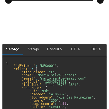
Serviço
Varejo
Produto
CT-e
DC-e
{
"idExterno"
:
"NFSe001"
,
"cliente"
:
{
"tipoPessoa"
:
"F"
,
"nome"
:
"Mario Silva Santos"
,
"email"
:
"mario.santos@email.com"
,
"cpfCnpj"
:
"12345678901"
,
"telefone"
:
"(11) 98765-4321"
,
"endereco"
:
{
"uf"
:
"PR"
,
"cidade"
:
"4106902"
,
"logradouro"
:
"Rua das Palmeiras"
,
"numero"
:
"250"
,
"complemento"
:
null
,
"bairro"
:
"Centro"
,