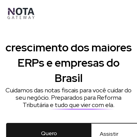
Ir
para
o
conteúdo
Impulsionamos o
crescimento dos maiores
ERPs e empresas do
Brasil
Cuidamos das notas fiscais para você cuidar do
seu negócio. Preparados para Reforma
Tributária
e tudo que vier com ela
.
Quero
Assistir