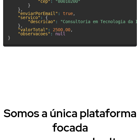
"cep"
:
"80010200"
}
}
,
"enviarPorEmail"
:
true
,
"servico"
:
{
"descricao"
:
"Consultoria em Tecnologia da I
}
,
"valorTotal"
:
2500.00
,
"observacoes"
:
null
}
Somos a única plataforma
focada