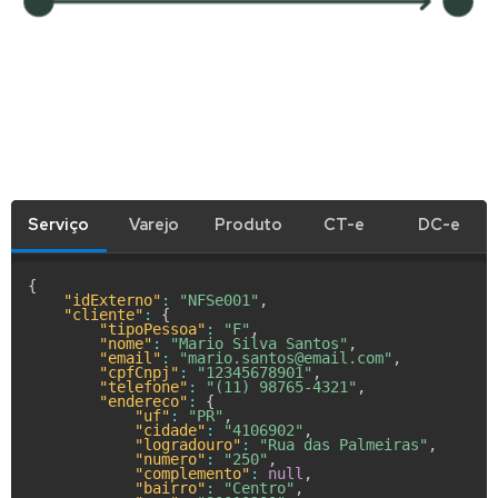
Serviço
Varejo
Produto
CT-e
DC-e
{
"idExterno"
:
"NFSe001"
,
"cliente"
:
{
"tipoPessoa"
:
"F"
,
"nome"
:
"Mario Silva Santos"
,
"email"
:
"mario.santos@email.com"
,
"cpfCnpj"
:
"12345678901"
,
"telefone"
:
"(11) 98765-4321"
,
"endereco"
:
{
"uf"
:
"PR"
,
"cidade"
:
"4106902"
,
"logradouro"
:
"Rua das Palmeiras"
,
"numero"
:
"250"
,
"complemento"
:
null
,
"bairro"
:
"Centro"
,