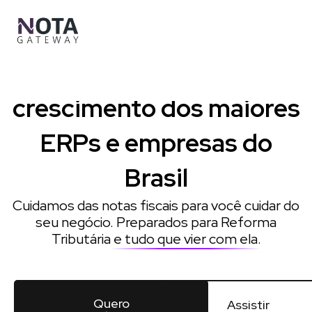
Ir
para
o
conteúdo
Impulsionamos o
crescimento dos maiores
ERPs e empresas do
Brasil
Cuidamos das notas fiscais para você cuidar do
seu negócio. Preparados para Reforma
Tributária
e tudo que vier com ela
.
Quero
Assistir