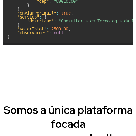
"cep"
:
"80010200"
}
}
,
"enviarPorEmail"
:
true
,
"servico"
:
{
"descricao"
:
"Consultoria em Tecnologia da I
}
,
"valorTotal"
:
2500.00
,
"observacoes"
:
null
}
Somos a única plataforma
focada