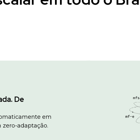
ada. De
utomaticamente em
m zero-adaptação.