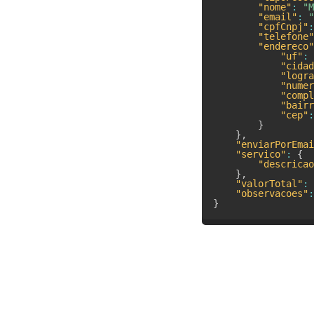
"nome"
:
"M
"email"
:
"
"cpfCnpj"
:
"telefone"
"endereco"
"uf"
:
"cidad
"logra
"numer
"compl
"bairr
"cep"
:
}
}
,
"enviarPorEmai
"servico"
:
{
"descricao
}
,
"valorTotal"
:
"observacoes"
:
}