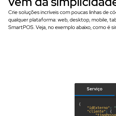
vem da simplicidad
Crie soluções incríveis com poucas linhas de c
qualquer plataforma: web, desktop, mobile, ta
SmartPOS. Veja, no exemplo abaixo, como é si
Serviço
{
"idExterno"
:
"
"cliente"
:
{
"tipoPesso