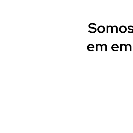
Somos 
em emp