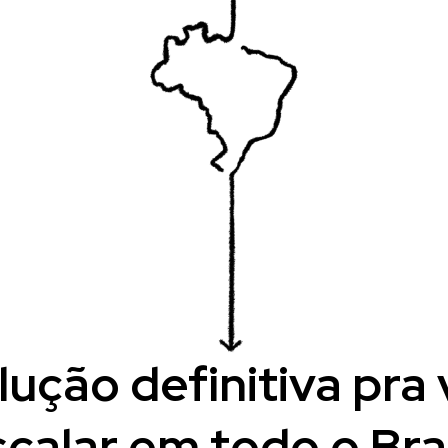
lução definitiva pra
scalar em todo o Bras