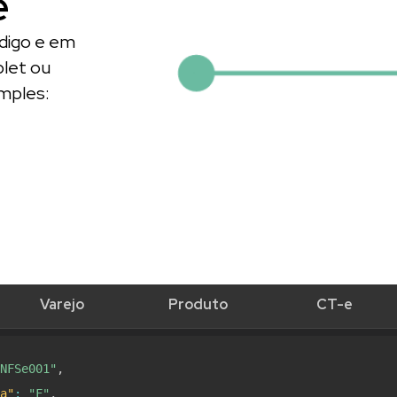
e
ódigo e em
blet ou
mples:
Varejo
Produto
CT-e
NFSe001"
,
a"
:
"F"
,