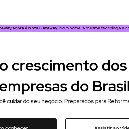
eway agora é Nota Gateway!
Novo nome, a mesma tecnologia e co
o crescimento dos
empresas do Brasi
cê cuidar do seu negócio. Preparados para Reforma
ro conhecer
Assistir ao víd