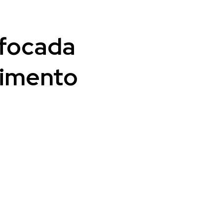
 focada
cimento