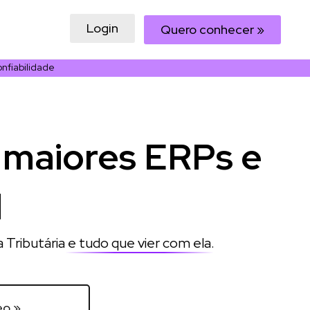
Login
Quero conhecer »
nfiabilidade
 maiores ERPs e
l
 Tributária
e tudo que vier com ela
.
eo »