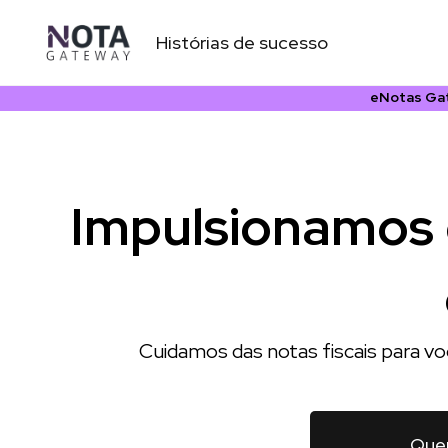
Ir
.
para
Histórias de sucesso
o
conteúdo
eNotas Gat
Impulsionamos 
Cuidamos das notas fiscais para vo
Que