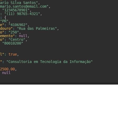
ario Silva Santos"
,
mario.santos@email.com"
,
"12345678901"
,
:
"(11) 98765-4321"
,
:
{
"PR"
,
e"
:
"4106902"
,
douro"
:
"Rua das Palmeiras"
,
o"
:
"250"
,
emento"
:
null
,
o"
:
"Centro"
,
"80010200"
l"
:
true
,
"
:
"Consultoria em Tecnologia da Informação"
2500.00
,
null