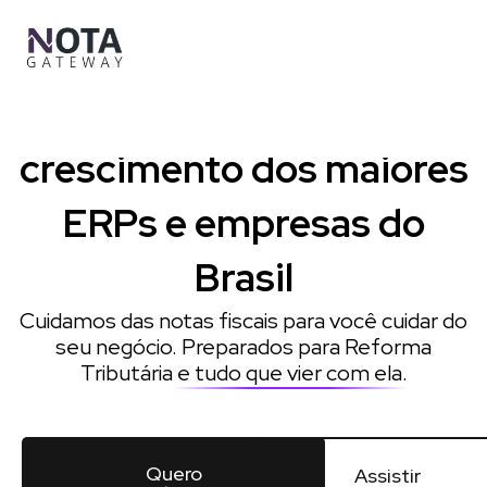
Ir
para
o
conteúdo
Impulsionamos o
crescimento dos maiores
ERPs e empresas do
Brasil
Cuidamos das notas fiscais para você cuidar do
seu negócio. Preparados para Reforma
Tributária
e tudo que vier com ela
.
Quero
Assistir