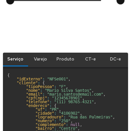
Serviço
Varejo
Produto
CT-e
DC-e
{
"idExterno"
:
"NFSe001"
,
"cliente"
:
{
"tipoPessoa"
:
"F"
,
"nome"
:
"Mario Silva Santos"
,
"email"
:
"mario.santos@email.com"
,
"cpfCnpj"
:
"12345678901"
,
"telefone"
:
"(11) 98765-4321"
,
"endereco"
:
{
"uf"
:
"PR"
,
"cidade"
:
"4106902"
,
"logradouro"
:
"Rua das Palmeiras"
,
"numero"
:
"250"
,
"complemento"
:
null
,
"bairro"
:
"Centro"
,