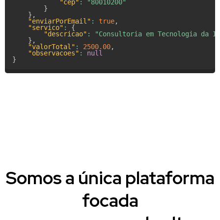
"cep"
:
"80010200"
}
}
,
"enviarPorEmail"
:
true
,
"servico"
:
{
"descricao"
:
"Consultoria em Tecnologia da I
}
,
"valorTotal"
:
2500.00
,
"observacoes"
:
null
}
Somos a única plataforma
focada