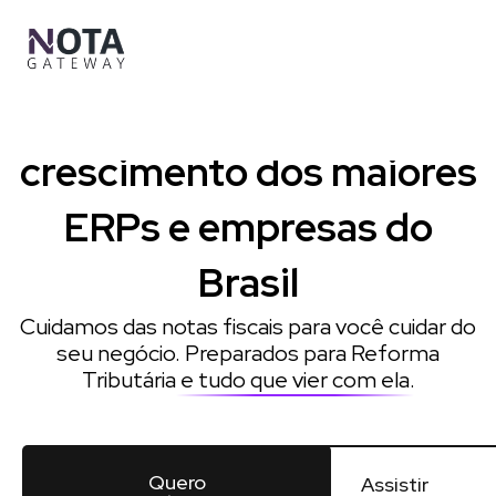
Ir
para
o
conteúdo
Impulsionamos o
crescimento dos maiores
ERPs e empresas do
Brasil
Cuidamos das notas fiscais para você cuidar do
seu negócio. Preparados para Reforma
Tributária
e tudo que vier com ela
.
Quero
Assistir