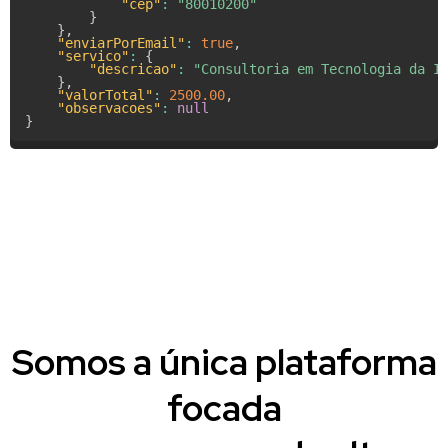
"cep"
:
"80010200"
}
}
,
"enviarPorEmail"
:
true
,
"servico"
:
{
"descricao"
:
"Consultoria em Tecnologia da I
}
,
"valorTotal"
:
2500.00
,
"observacoes"
:
null
}
Somos a única plataforma
focada