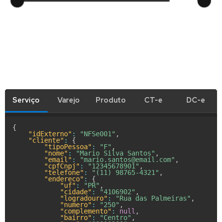
Serviço
Varejo
Produto
CT-e
DC-e
{
"idExterno"
:
"NFSe001"
,
"cliente"
:
{
"tipoPessoa"
:
"F"
,
"nome"
:
"Mario Silva Santos"
,
"email"
:
"mario.santos@email.com"
,
"cpfCnpj"
:
"12345678901"
,
"telefone"
:
"(11) 98765-4321"
,
"endereco"
:
{
"uf"
:
"PR"
,
"cidade"
:
"4106902"
,
"logradouro"
:
"Rua das Palmeiras"
,
"numero"
:
"250"
,
"complemento"
:
null
,
"bairro"
:
"Centro"
,