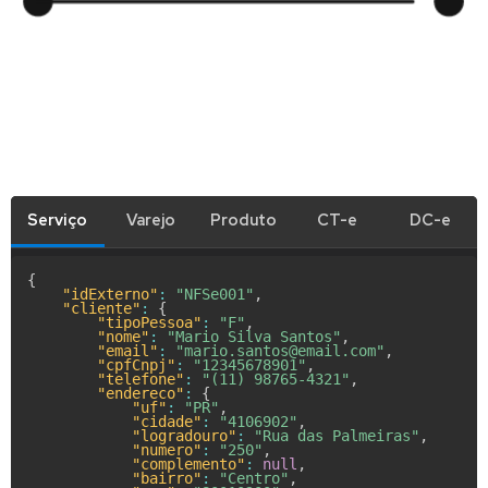
Serviço
Varejo
Produto
CT-e
DC-e
{
"idExterno"
:
"NFSe001"
,
"cliente"
:
{
"tipoPessoa"
:
"F"
,
"nome"
:
"Mario Silva Santos"
,
"email"
:
"mario.santos@email.com"
,
"cpfCnpj"
:
"12345678901"
,
"telefone"
:
"(11) 98765-4321"
,
"endereco"
:
{
"uf"
:
"PR"
,
"cidade"
:
"4106902"
,
"logradouro"
:
"Rua das Palmeiras"
,
"numero"
:
"250"
,
"complemento"
:
null
,
"bairro"
:
"Centro"
,