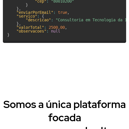
"cep"
:
"80010200"
}
}
,
"enviarPorEmail"
:
true
,
"servico"
:
{
"descricao"
:
"Consultoria em Tecnologia da I
}
,
"valorTotal"
:
2500.00
,
"observacoes"
:
null
}
Somos a única plataforma
focada