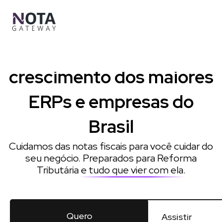
Ir
para
o
conteúdo
Impulsionamos o
crescimento dos maiores
ERPs e empresas do
Brasil
Cuidamos das notas fiscais para você cuidar do
seu negócio. Preparados para Reforma
Tributária
e tudo que vier com ela
.
Quero
Assistir