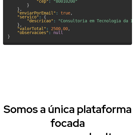
"cep"
:
"80010200"
}
}
,
"enviarPorEmail"
:
true
,
"servico"
:
{
"descricao"
:
"Consultoria em Tecnologia da I
}
,
"valorTotal"
:
2500.00
,
"observacoes"
:
null
}
Somos a única plataforma
focada