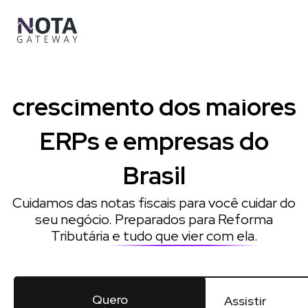
Ir
para
o
conteúdo
Impulsionamos o
crescimento dos maiores
ERPs e empresas do
Brasil
Cuidamos das notas fiscais para você cuidar do
seu negócio. Preparados para Reforma
Tributária
e tudo que vier com ela
.
Quero
Assistir