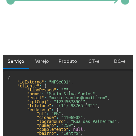
Serviço
Varejo
Produto
CT-e
DC-e
{
"idExterno"
:
"NFSe001"
,
"cliente"
:
{
"tipoPessoa"
:
"F"
,
"nome"
:
"Mario Silva Santos"
,
"email"
:
"mario.santos@email.com"
,
"cpfCnpj"
:
"12345678901"
,
"telefone"
:
"(11) 98765-4321"
,
"endereco"
:
{
"uf"
:
"PR"
,
"cidade"
:
"4106902"
,
"logradouro"
:
"Rua das Palmeiras"
,
"numero"
:
"250"
,
"complemento"
:
null
,
"bairro"
:
"Centro"
,