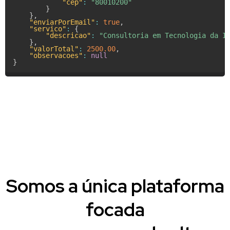
"cep"
:
"80010200"
}
}
,
"enviarPorEmail"
:
true
,
"servico"
:
{
"descricao"
:
"Consultoria em Tecnologia da I
}
,
"valorTotal"
:
2500.00
,
"observacoes"
:
null
}
Somos a única plataforma
focada