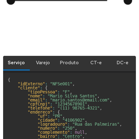
Serviço
Varejo
Produto
CT-e
DC-e
{
"idExterno"
:
"NFSe001"
,
"cliente"
:
{
"tipoPessoa"
:
"F"
,
"nome"
:
"Mario Silva Santos"
,
"email"
:
"mario.santos@email.com"
,
"cpfCnpj"
:
"12345678901"
,
"telefone"
:
"(11) 98765-4321"
,
"endereco"
:
{
"uf"
:
"PR"
,
"cidade"
:
"4106902"
,
"logradouro"
:
"Rua das Palmeiras"
,
"numero"
:
"250"
,
"complemento"
:
null
,
"bairro"
:
"Centro"
,