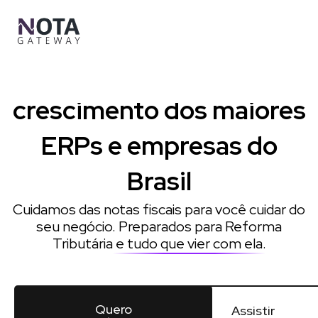
Ir
para
o
conteúdo
Impulsionamos o
crescimento dos maiores
ERPs e empresas do
Brasil
Cuidamos das notas fiscais para você cuidar do
seu negócio. Preparados para Reforma
Tributária
e tudo que vier com ela
.
Quero
Assistir