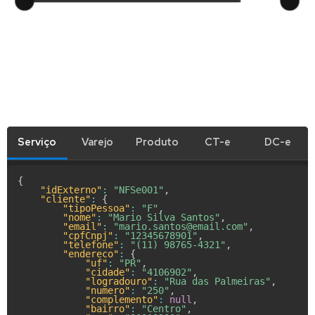
Serviço
Varejo
Produto
CT-e
DC-e
{
"idExterno"
:
"NFSe001"
,
"cliente"
:
{
"tipoPessoa"
:
"F"
,
"nome"
:
"Mario Silva Santos"
,
"email"
:
"mario.santos@email.com"
,
"cpfCnpj"
:
"12345678901"
,
"telefone"
:
"(11) 98765-4321"
,
"endereco"
:
{
"uf"
:
"PR"
,
"cidade"
:
"4106902"
,
"logradouro"
:
"Rua das Palmeiras"
,
"numero"
:
"250"
,
"complemento"
:
null
,
"bairro"
:
"Centro"
,