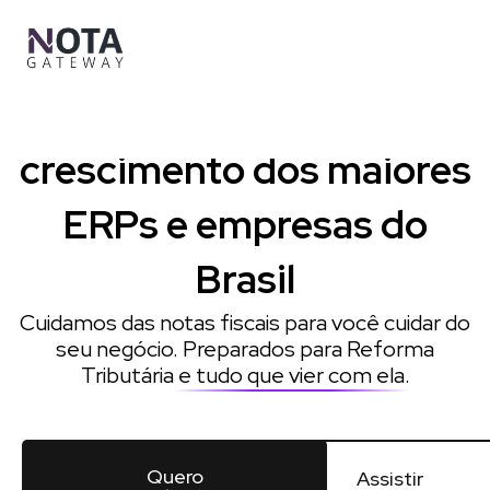
Ir
para
o
conteúdo
Impulsionamos o
crescimento dos maiores
ERPs e empresas do
Brasil
Cuidamos das notas fiscais para você cuidar do
seu negócio. Preparados para Reforma
Tributária
e tudo que vier com ela
.
Quero
Assistir