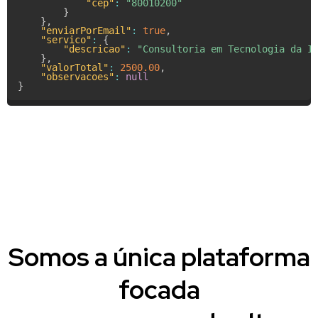
"cep"
:
"80010200"
}
}
,
"enviarPorEmail"
:
true
,
"servico"
:
{
"descricao"
:
"Consultoria em Tecnologia da I
}
,
"valorTotal"
:
2500.00
,
"observacoes"
:
null
}
Somos a única plataforma
focada