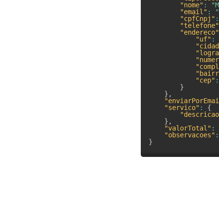
"nome"
:
"M
"email"
:
"
"cpfCnpj"
:
"telefone"
"endereco"
"uf"
:
"cidad
"logra
"numer
"compl
"bairr
"cep"
:
}
}
,
"enviarPorEmai
"servico"
:
{
"descricao
}
,
"valorTotal"
:
"observacoes"
:
}