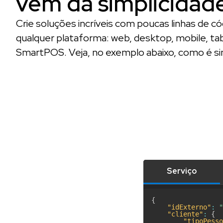
vem da simplicidad
Crie soluções incríveis com poucas linhas de c
qualquer plataforma: web, desktop, mobile, ta
SmartPOS. Veja, no exemplo abaixo, como é si
Serviço
{
"idExterno"
:
"
"cliente"
:
{
"tipoPesso