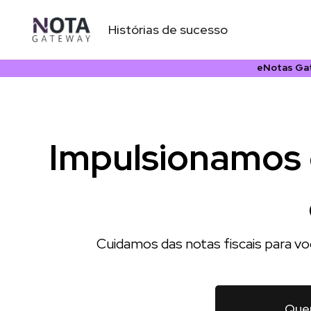
Ir
.
para
Histórias de sucesso
o
conteúdo
eNotas Gat
Impulsionamos 
Cuidamos das notas fiscais para vo
Que