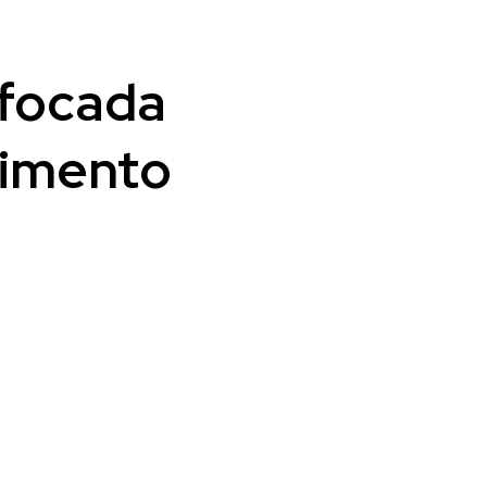
 focada
cimento