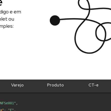
e
ódigo e em
blet ou
mples:
Varejo
Produto
CT-e
NFSe001"
,
a"
:
"F"
,