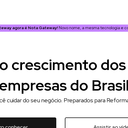
eway agora é Nota Gateway!
Novo nome, a mesma tecnologia e co
o crescimento dos
empresas do Brasi
cê cuidar do seu negócio. Preparados para Reforma
ro conhecer
Assistir ao víd