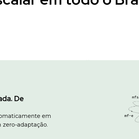
ada. De
utomaticamente em
m zero-adaptação.