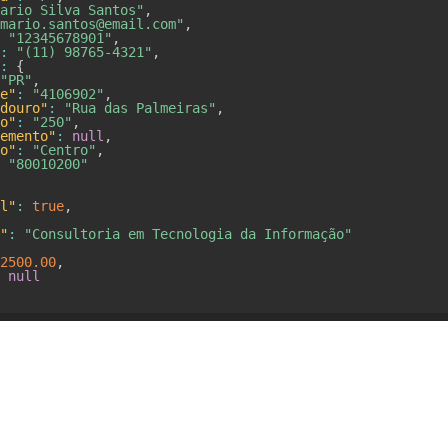
ario Silva Santos"
,
mario.santos@email.com"
,
"12345678901"
,
:
"(11) 98765-4321"
,
:
{
"PR"
,
e"
:
"4106902"
,
douro"
:
"Rua das Palmeiras"
,
o"
:
"250"
,
emento"
:
null
,
o"
:
"Centro"
,
"80010200"
l"
:
true
,
"
:
"Consultoria em Tecnologia da Informação"
2500.00
,
null