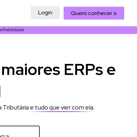
Login
Quero conhecer »
nfiabilidade
 maiores ERPs e
l
 Tributária
e tudo que vier com ela
.
eo »