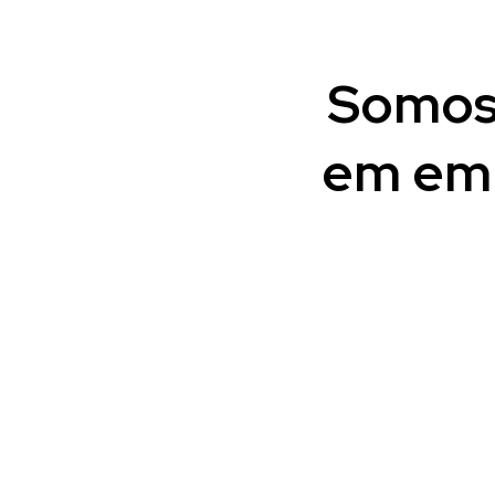
Somos 
em emp