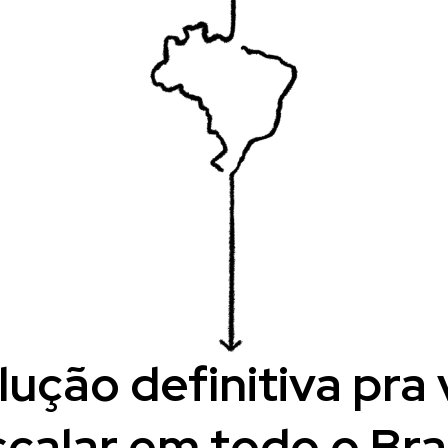
lução definitiva pra
scalar em todo o Bras