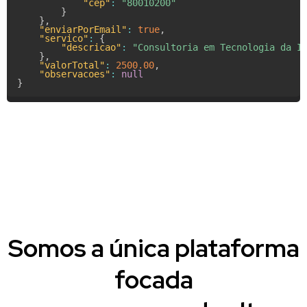
"cep"
:
"80010200"
}
}
,
"enviarPorEmail"
:
true
,
"servico"
:
{
"descricao"
:
"Consultoria em Tecnologia da I
}
,
"valorTotal"
:
2500.00
,
"observacoes"
:
null
}
Somos a única plataforma
focada