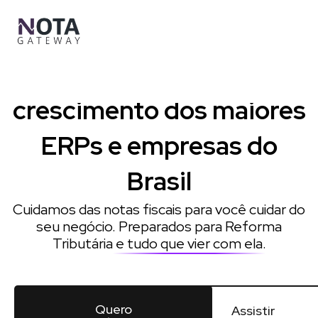
Ir
para
o
conteúdo
Impulsionamos o
crescimento dos maiores
ERPs e empresas do
Brasil
Cuidamos das notas fiscais para você cuidar do
seu negócio. Preparados para Reforma
Tributária
e tudo que vier com ela
.
Quero
Assistir