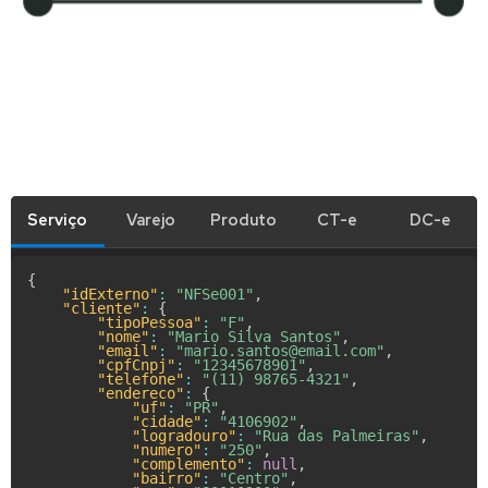
Serviço
Varejo
Produto
CT-e
DC-e
{
"idExterno"
:
"NFSe001"
,
"cliente"
:
{
"tipoPessoa"
:
"F"
,
"nome"
:
"Mario Silva Santos"
,
"email"
:
"mario.santos@email.com"
,
"cpfCnpj"
:
"12345678901"
,
"telefone"
:
"(11) 98765-4321"
,
"endereco"
:
{
"uf"
:
"PR"
,
"cidade"
:
"4106902"
,
"logradouro"
:
"Rua das Palmeiras"
,
"numero"
:
"250"
,
"complemento"
:
null
,
"bairro"
:
"Centro"
,